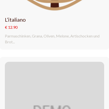
L’italiano
€ 12.90
Parmaschinken, Grana, Oliven, Melone, Artischocken und
Brot...