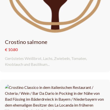
Crostino salmone
€ 10.80
Geröstetes Weißbrot, Lachs, Zwiebeln, Tomaten,
Knoblauch und Basilikum...