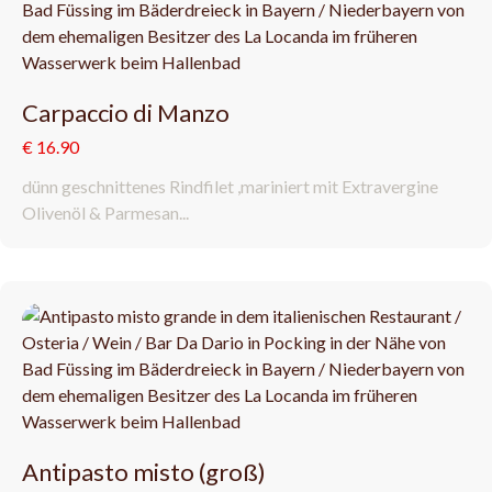
Carpaccio di Manzo
€ 16.90
dünn geschnittenes Rindfilet ,mariniert mit Extravergine
Olivenöl & Parmesan...
Antipasto misto (groß)