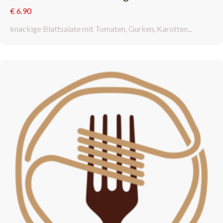
€ 6.90
knackige Blattsalate mit Tomaten, Gurken, Karotten...