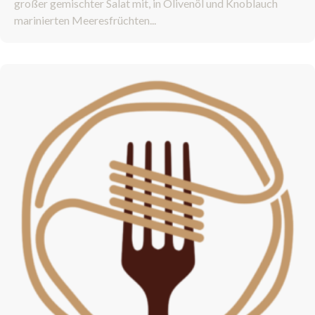
großer gemischter Salat mit, in Olivenöl und Knoblauch
marinierten Meeresfrüchten...