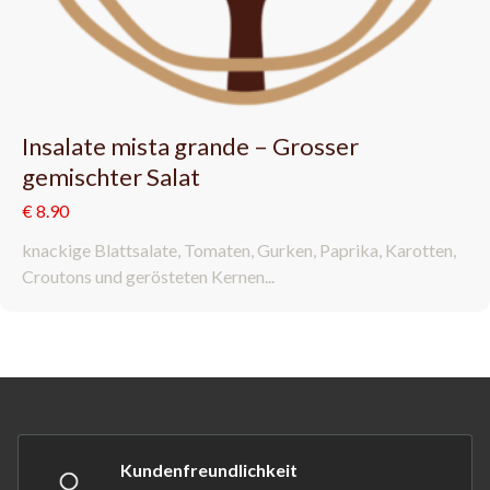
Insalate mista grande – Grosser
gemischter Salat
€ 8.90
knackige Blattsalate, Tomaten, Gurken, Paprika, Karotten,
Croutons und gerösteten Kernen...
Kundenfreundlichkeit