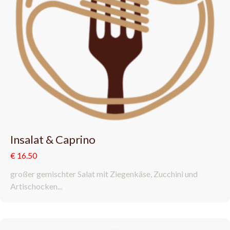
Insalat & Caprino
€ 16.50
großer gemischter Salat mit Ziegenkäse, Zucchini und
Artischocken...