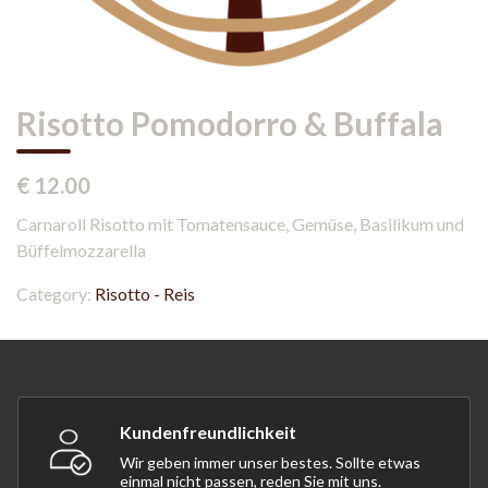
Risotto Pomodorro & Buffala
€ 12.00
Carnaroll Risotto mit Tomatensauce, Gemüse, Basilikum und
Büffelmozzarella
Category:
Risotto - Reis
Kundenfreundlichkeit
Wir geben immer unser bestes. Sollte etwas
einmal nicht passen, reden Sie mit uns.