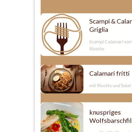
Scampi & Calam
Griglia
Scampi Calamari vom
Risotto
Calamari fritti
mit Risotto und Salat
knuspriges
Wolfsbarschfil