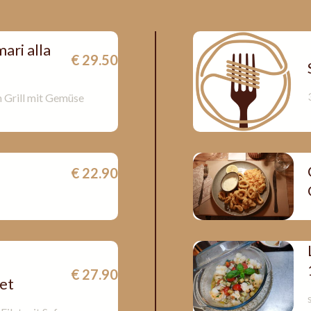
ari alla
€ 29.50
 Grill mit Gemüse
€ 22.90
€ 27.90
et