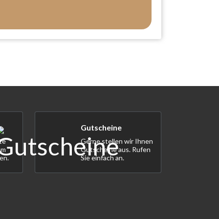
Gutscheine
te
Gerne stellen wir Ihnen
um
Gutscheine aus. Rufen
en.
Sie einfach an.