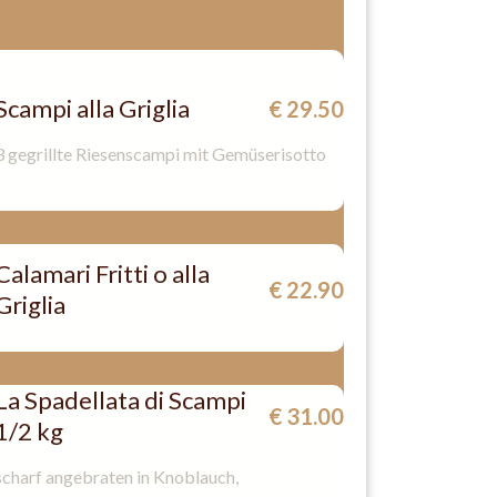
Scampi alla Griglia
€ 29.50
3 gegrillte Riesenscampi mit Gemüserisotto
Calamari Fritti o alla
€ 22.90
Griglia
La Spadellata di Scampi
€ 31.00
1/2 kg
scharf angebraten in Knoblauch,