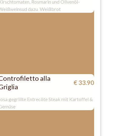
Kirschtomaten, Rosmarin und Olivenöl-
Weißweinsud dazu Weißbrot
Controfiletto alla
€ 33.90
Griglia
rosa gegrillte Entrecôte Steak mit Kartoffel &
Gemüse