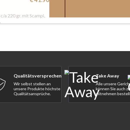
 c/a 220 gr. mit Scampi,
e
Qualitätsversprechen
Take Away
Wir selbst stellen an
Alle unsere Gerich
unsere Produkte höchste
können Sie auch z
Qualitätsansprüche.
mitnehmen bestell