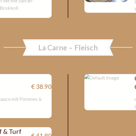
Filet mit Safran-
Brokkoli
La Carne – Fleisch
€ 38.90
ersauce mit Pommes &
f & Turf
€ 41.90