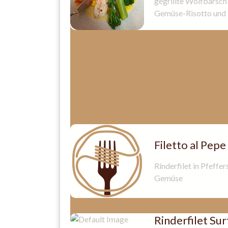
gegrillte Wolfbarsch 
Gemüse-Risotto und 
Filetto al Pepe
Rinderfilet in Pfeff
Gemüse
Rinderfilet Sur