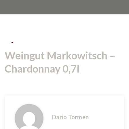
23Feb.
2023
Weingut Markowitsch –
23
Chardonnay 0,7l
FEB. 2023
Dario Tormen